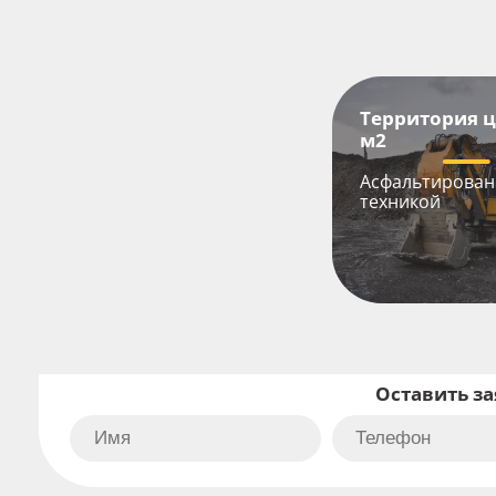
Территория ц
м2
Асфальтирован
техникой
Оставить з