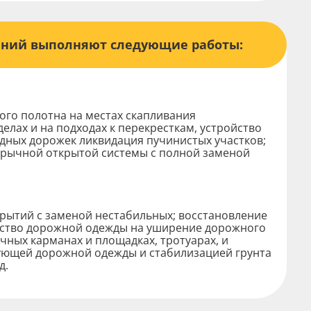
жений выполняют следующие работы:
го полотна на местах скапливания
елах и на подходах к перекресткам, устройство
брать файл
едных дорожек ликвидация пучинистых участков;
арычной открытой системы с полной заменой
крытий с заменой нестабильных; восстановление
йство дорожной одежды на уширение дорожного
очных карманах и площадках, тротуарах, и
вующей дорожной одежды и стабилизацией грунта
д.