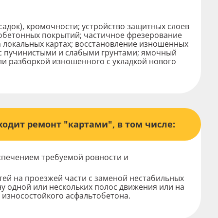
адок), кромочности; устройство защитных слоев
обетонных покрытий; частичное фрезерование
а локальных картах; восстановление изношенных
 с пучинистыми и слабыми грунтами; ямочный
и разборкой изношенного с укладкой нового
одит ремонт "картами", в том числе:
хнику и
спечением требуемой ровности и
ей на проезжей части с заменой нестабильных
 одной или нескольких полос движения или на
и износостойкого асфальтобетона.