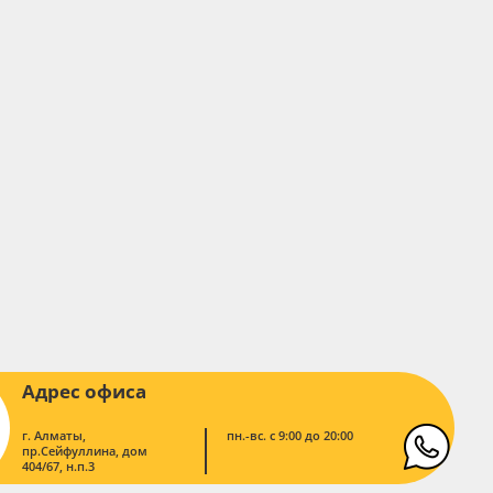
Адрес офиса
г. Алматы,
пн.-вс. с 9:00 до 20:00
пр.Сейфуллина, дом
404/67, н.п.3