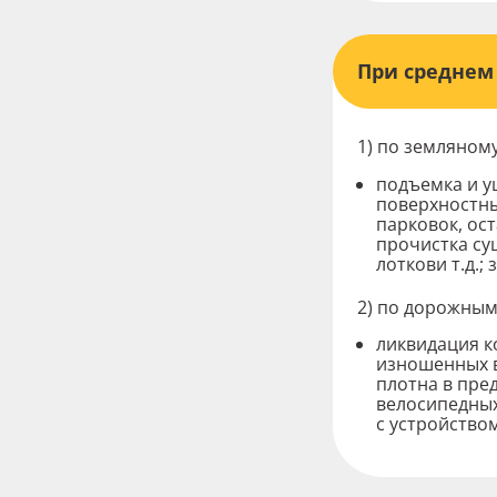
При среднем
1) по земляном
Перетащит
подъемка и у
выберите
поверхностны
«Выбрать
парковок, ос
прочистка су
лоткови т.д.;
2) по дорожным
ликвидация к
изношенных в
плотна в пред
велосипедных
с устройство