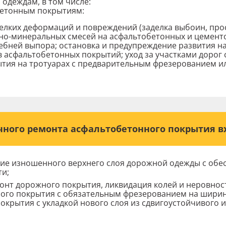
 одеждам, в том числе:
бетонным покрытиям:
елких деформаций и повреждений (заделка выбоин, прос
но-минеральных смесей на асфальтобетонных и цемент
ребней выпора; остановка и предупреждение развития н
в асфальтобетонных покрытий; уход за участками дорог
тия на тротуарах с предварительным фрезерованием ил
чного ремонта асфальтобетонного покрытия вх
Откликнуться на вакансию
те Вашу заявку и наш диспетчер подберет те
ие изношенного верхнего слоя дорожной одежды с обе
Резюме принимается в форматах .pdf и .doc
рассчитает стоимость
ти;
нт дорожного покрытия, ликвидация колей и неровност
ого покрытия с обязательным фрезерованием на ширину
окрытия с укладкой нового слоя из сдвигоустойчивого 