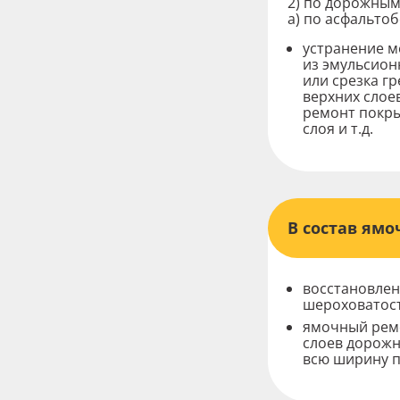
2) по дорожным
а) по асфальто
устранение м
из эмульсион
или срезка г
верхних слое
ремонт покры
слоя и т.д.
В состав ямо
Оставь
восстановлен
шероховатос
ямочный ремо
слоев дорожн
всю ширину п