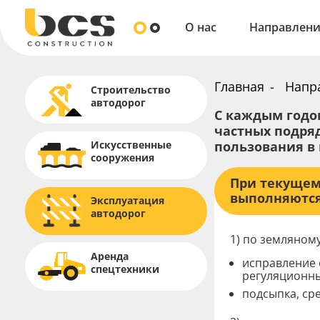
О нас
Направлен
Строительств
Искусственн
Главная
Напр
Строительство
Эксплуатация
автодорог
Аренда спец
С каждым годом
частных подря
пользования в 
Искусственные
сооружения
При текущем
выполняются
Эксплуатация
автодорог
1) по земляном
Аренда
исправление 
спецтехники
регуляционн
подсыпка, ср