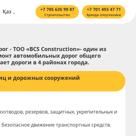
+7 705 635 99 87
+7 701 493 47 71
Қаз
Строительство
Аренда спецтехники
Рус
Eng
г - ТОО «BCS Construction»- один из
монт автомобильных дорог общего
ет дороги в 4 районах города.
лиц и дорожных сооружений
оотводов, резервов, защитных, укрепительных и
 безопасное движение транспортных средств.