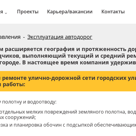
ия
Проекты
Карьера/вакансии
Контакты
о автодорог
ые сооружения
авления
Эксплуатация автодорог
 автодорог
техники
 расширяется география и протяженность доро
дчиков, выполняющий текущий и средний ре
городе. В настоящее время компания удержива
 ремонте улично-дорожной сети городских у
 работы:
у полотну и водоотводу:
отдельных мелких повреждений земляного полотна, вод
ых сооружений;
езка и планировка обочин с подсыпкой обеспечивающих