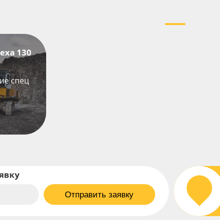
еха 130
ие спец
аявку
Отправить заявку