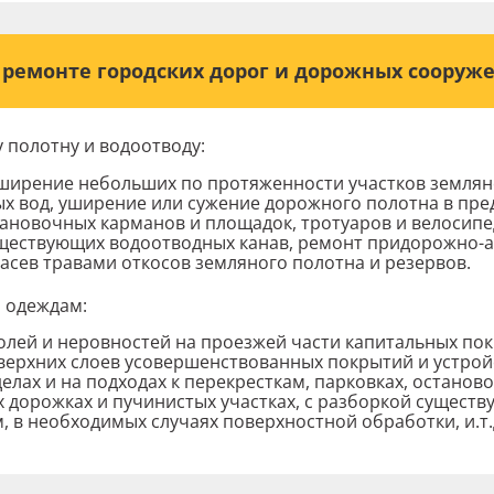
 ремонте городских дорог и дорожных соору
у полотну и водоотводу:
е файл с компьютера в эту область, либо
ширение небольших по протяженности участков земляно
 его через проводник с помощью кнопки
х вод, уширение или сужение дорожного полотна в пред
 файл»
Вы
тановочных карманов и площадок, тротуаров и велосип
ществующих водоотводных канав, ремонт придорожно-
Отправить
 засев травами откосов земляного полотна и резервов.
Отправить резюме
 одеждам:
олей и неровностей на проезжей части капитальных по
ерхних слоев усовершенствованных покрытий и устро
елах и на подходах к перекресткам, парковках, останов
 дорожках и пучинистых участках, с разборкой сущест
м, в необходимых случаях поверхностной обработки, и.т.